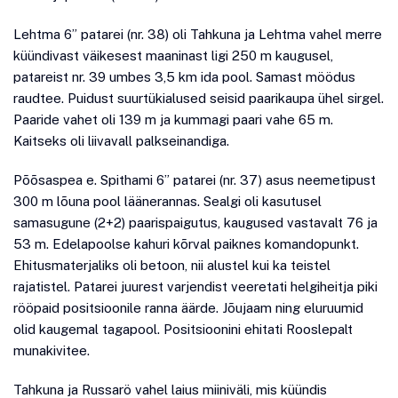
Lehtma 6” patarei (nr. 38) oli Tahkuna ja Lehtma vahel merre
küündivast väikesest maaninast ligi 250 m kaugusel,
patareist nr. 39 umbes 3,5 km ida pool. Samast möödus
raudtee. Puidust suurtükialused seisid paarikaupa ühel sirgel.
Paaride vahet oli 139 m ja kummagi paari vahe 65 m.
Kaitseks oli liivavall palkseinandiga.
Põõsaspea e. Spithami 6” patarei (nr. 37) asus neemetipust
300 m lõuna pool läänerannas. Sealgi oli kasutusel
samasugune (2+2) paarispaigutus, kaugused vastavalt 76 ja
53 m. Edelapoolse kahuri kõrval paiknes komandopunkt.
Ehitusmaterjaliks oli betoon, nii alustel kui ka teistel
rajatistel. Patarei juurest varjendist veeretati helgiheitja piki
rööpaid positsioonile ranna äärde. Jõujaam ning eluruumid
olid kaugemal tagapool. Positsioonini ehitati Rooslepalt
munakivitee.
Tahkuna ja Russarö vahel laius miiniväli, mis küündis