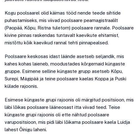
Kogu poolsaarel olid käimas tööd nende teede sihtide
puhastamiseks, mis viivad poolsaare peamagistraalilt
(Paopää, Kõpu, Ristna tuletorn) poolsaare rannale. Poolsaare
kivine pinnas raskendas tuntavalt kaevikute ehitamist,
mistõttu kõik kaevikud rannal tehti pinnapealsed.
Poolsaare keskosas idast läände asetseb seljandik, mis
kahes kohas laieneb, moodustades kõrgemaid küngaste
gruppe. Esimene selline küngaste grupp asetseb Kõpu,
Surepi, Mägipää ja teine poolsaare kaelas Koppa ja Puski
külade rajoonis.
Esimese küngaste grupi rajoonis oli märgitud positsioon, mis
läbi lõikas poolsaare lääneosast itta viivad teed. Teise
küngaste grupi rajoonis oli ette nähtud poolsaare
varupositsioon, mis pidi läbi lõikama poolsaare kaela Luidja
lahest Õinigu laheni.