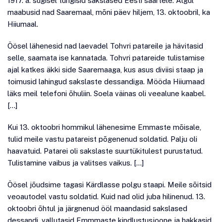
1917. a. sügisel tungisid sakslased Eesti saartele. Algul
maabusid nad Saaremaal, mõni päev hiljem, 13. oktoobril, ka
Hiiumaal.
Öösel lähenesid nad laevadel Tohvri patareile ja hävitasid
selle, saamata ise kannatada. Tohvri patareide tulistamise
ajal katkes äkki side Saaremaaga, kus asus diviisi staap ja
toimusid lahingud sakslaste dessandiga. Mööda Hiiumaad
läks meil telefoni õhuliin. Soela väinas oli veealune kaabel.
[…]
Kui 13. oktoobri hommikul lähenesime Emmaste mõisale,
tulid meile vastu patareist põgenenud soldatid. Palju oli
haavatuid. Patarei oli sakslaste suurtükitulest purustatud.
Tulistamine vaibus ja valitses vaikus. […]
Öösel jõudsime tagasi Kärdlasse polgu staapi. Meile sõitsid
veoautodel vastu soldatid. Kuid nad olid juba hilinenud. 13.
oktoobri õhtul ja järgnenud ööl maandasid sakslased
dessandi, vallutasid Emmmaste kindlustusjoone ja hakkasid