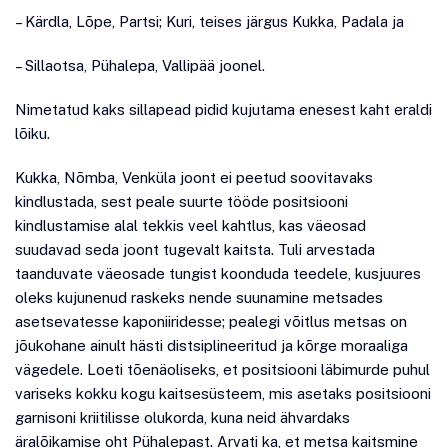
– Kärdla, Lõpe, Partsi; Kuri, teises järgus Kukka, Padala ja
– Sillaotsa, Pühalepa, Vallipää joonel.
Nimetatud kaks sillapead pidid kujutama enesest kaht eraldi
lõiku.
Kukka, Nõmba, Venküla joont ei peetud soovitavaks
kindlustada, sest peale suurte tööde positsiooni
kindlustamise alal tekkis veel kahtlus, kas väeosad
suudavad seda joont tugevalt kaitsta. Tuli arvestada
taanduvate väeosade tungist koonduda teedele, kusjuures
oleks kujunenud raskeks nende suunamine metsades
asetsevatesse kaponiiridesse; pealegi võitlus metsas on
jõukohane ainult hästi distsiplineeritud ja kõrge moraaliga
vägedele. Loeti tõenäoliseks, et positsiooni läbimurde puhul
variseks kokku kogu kaitsesüsteem, mis asetaks positsiooni
garnisoni kriitilisse olukorda, kuna neid ähvardaks
äralõikamise oht Pühalepast. Arvati ka, et metsa kaitsmine