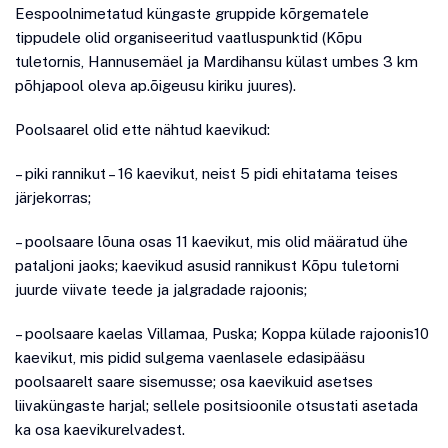
Eespoolnimetatud küngaste gruppide kõrgematele
tippudele olid organiseeritud vaatluspunktid (Kõpu
tuletornis, Hannusemäel ja Mardihansu külast umbes 3 km
põhjapool oleva ap.õigeusu kiriku juures).
Poolsaarel olid ette nähtud kaevikud:
– piki rannikut – 16 kaevikut, neist 5 pidi ehitatama teises
järjekorras;
– poolsaare lõuna osas 11 kaevikut, mis olid määratud ühe
pataljoni jaoks; kaevikud asusid rannikust Kõpu tuletorni
juurde viivate teede ja jalgradade rajoonis;
– poolsaare kaelas Villamaa, Puska; Koppa külade rajoonis10
kaevikut, mis pidid sulgema vaenlasele edasipääsu
poolsaarelt saare sisemusse; osa kaevikuid asetses
liivaküngaste harjal; sellele positsioonile otsustati asetada
ka osa kaevikurelvadest.