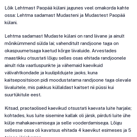
Lõik Lehtmast Paopää külani jagunes veel omakorda kahte
ossa: Lehtma sadamast Mudasteni ja Mudastest Paopää
külani.
Lehtma sadamast Mudaste külani on rand liivane ja ainult
mõnikümmend sülda lai; vahenditult randjoone taga on
okaspuumetsaga kaetud kõrge liivaluide. Arvestades
maastikku otsustati lõigu selles osas ehitada randjoonele
ainult rida vaatluspunkte ja vähemaid kaevikuid
välivahtkondade ja kuulipildujate jaoks, kuna
kaitsepositsioon pidi moodustatama randjoone taga olevale
liivaluitele, mis pakkus küllaldast kaitset nii püssi kui
suurtükitule eest.
Kitsad, praotaolised kaevikud otsustati kaevata luite harjale;
kohtades, kus luite sisemine kallak oli järsk, piirduti luite ühe
külje mahakaevamisega ja selle vooderdamisega. Lõigu
sellesse ossa oli kavatsus ehitada 4 kaevikut esimeses ja 5