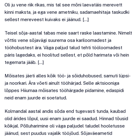
Oli ju vene riik rikas, mis tal see mõni laevatäis merevett
kinni maksta, ja ega vene ametniku, sadamaehitaja taskudki
sellest mereveest kuivaks ei jäänud. […]
Teisel sõja-aastal tabas meie saart raske laastamine. Nimelt
võttis vene sõjavägi suurema osa kariloomadest ja
tööhobustest ära. Väga paljud talud tehti tööloomadest
päris lagedaks, ei hoolitud sellest, et põld harimata või hein
tegemata jääb. […]
Mõisates jäeti alles kõik töö- ja sõiduhobused, samuti lüpsi-
ja noorkari. Ära võeti ainult tööhärjad. Selle aktsiooniga
lõppes Hiiumaa mõisates tööhärgade pidamine, edaspidi
neid enam juurde ei soetatud.
Kolmandal aastal andis sõda end tugevasti tunda, kaubad
olid ärides lõpul, uusi enam juurde ei saadud. Hinnad tõusid
kõikjal. Põlluharimine oli väga paljudel taludel hooletusse
jäänud, sest puudus vajalik tööjõud. Sõjaväeametid