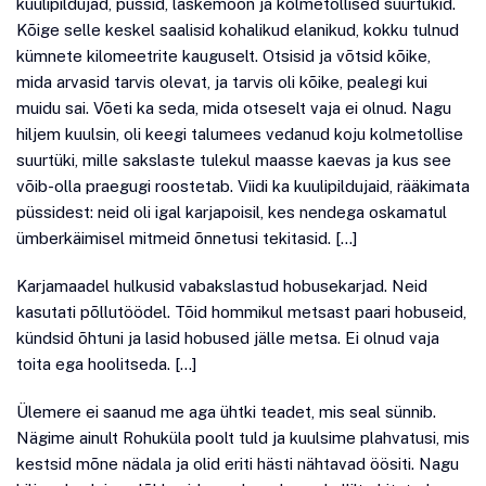
kuulipildujad, püssid, laskemoon ja kolmetollised suurtükid.
Kõige selle keskel saalisid kohalikud elanikud, kokku tulnud
kümnete kilomeetrite kauguselt. Otsisid ja võtsid kõike,
mida arvasid tarvis olevat, ja tarvis oli kõike, pealegi kui
muidu sai. Võeti ka seda, mida otseselt vaja ei olnud. Nagu
hiljem kuulsin, oli keegi talumees vedanud koju kolmetollise
suurtüki, mille sakslaste tulekul maasse kaevas ja kus see
võib-olla praegugi roostetab. Viidi ka kuulipildujaid, rääkimata
püssidest: neid oli igal karjapoisil, kes nendega oskamatul
ümberkäimisel mitmeid õnnetusi tekitasid. […]
Karjamaadel hulkusid vabakslastud hobusekarjad. Neid
kasutati põllutöödel. Tõid hommikul metsast paari hobuseid,
kündsid õhtuni ja lasid hobused jälle metsa. Ei olnud vaja
toita ega hoolitseda. […]
Ülemere ei saanud me aga ühtki teadet, mis seal sünnib.
Nägime ainult Rohuküla poolt tuld ja kuulsime plahvatusi, mis
kestsid mõne nädala ja olid eriti hästi nähtavad öösiti. Nagu