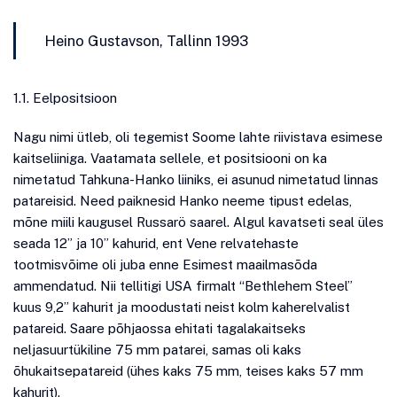
Heino Gustavson, Tallinn 1993
1.1. Eelpositsioon
Nagu nimi ütleb, oli tegemist Soome lahte riivistava esimese
kaitseliiniga. Vaatamata sellele, et positsiooni on ka
nimetatud Tahkuna-Hanko liiniks, ei asunud nimetatud linnas
patareisid. Need paiknesid Hanko neeme tipust edelas,
mõne miili kaugusel Russarö saarel. Algul kavatseti seal üles
seada 12” ja 10” kahurid, ent Vene relvatehaste
tootmisvõime oli juba enne Esimest maailmasõda
ammendatud. Nii tellitigi USA firmalt “Bethlehem Steel”
kuus 9,2” kahurit ja moodustati neist kolm kaherelvalist
patareid. Saare põhjaossa ehitati tagalakaitseks
neljasuurtükiline 75 mm patarei, samas oli kaks
õhukaitsepatareid (ühes kaks 75 mm, teises kaks 57 mm
kahurit).