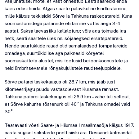
väejuhatusel mõte, et vast õnnestub Eesti saaredki enda
käes edasi hoida. Algas saarte palavikuline kindlustamine,
mille käigus tekkisidki Sõrve ja Tahkuna raskepatareid. Kuna
soomustornidega patareide ehitamine võttis aega 3-4
aastat, Saksa laevastiku kallaletung võis aga toimuda iga
hetk, seati saartele üles nn. sõjaaegsed ersatspatareid.
Nende suurtükkide rauad olid samalaadsed tornpatareide
omadega, suurtükid ise aga paiknesid kõrgetel
soomuskatteta alustel, mis toetusid betoonkoonustele ja
neid ümbritsevatele rõngakujulistele raudteejuppidele.
Sõrve patarei laskekaugus oli 28,7 km, mis jääb just
kilomeetrijagu puudu vastasolevast Kuramaa rannast.
Tahkuna patarei laskekaugus oli 26,9 km – vahe tuli sellest,
et Sõrve kahurite tõstenurk oli 40° ja Tahkuna omadel vaid
30°.
Teatavasti võeti Saare- ja Hiiumaa I maailmasõja käigus 1917.
aasta sügisel sakslaste poolt siiski ära. Dessandi kolmandal