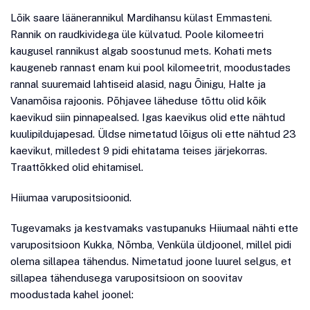
Lõik saare läänerannikul Mardihansu külast Emmasteni.
Rannik on raudkividega üle külvatud. Poole kilomeetri
kaugusel rannikust algab soostunud mets. Kohati mets
kaugeneb rannast enam kui pool kilomeetrit, moodustades
rannal suuremaid lahtiseid alasid, nagu Õinigu, Halte ja
Vanamõisa rajoonis. Põhjavee läheduse tõttu olid kõik
kaevikud siin pinnapealsed. Igas kaevikus olid ette nähtud
kuulipildujapesad. Üldse nimetatud lõigus oli ette nähtud 23
kaevikut, milledest 9 pidi ehitatama teises järjekorras.
Traattõkked olid ehitamisel.
Hiiumaa varupositsioonid.
Tugevamaks ja kestvamaks vastupanuks Hiiumaal nähti ette
varupositsioon Kukka, Nõmba, Venküla üldjoonel, millel pidi
olema sillapea tähendus. Nimetatud joone luurel selgus, et
sillapea tähendusega varupositsioon on soovitav
moodustada kahel joonel: