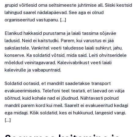
grupid võitlesid oma seltsimeeste juhtimise all. Siiski kestsid
lahingud saarel nädalapäevad. See aga ei olnud
organiseeritud vastupanu. […]
Elanikud hakkasid purustama ja laiali tassima sõjaväe
ladusid. Neid ei kaitstudki. Parem, kui varustus ei jää
sakslastele. Vankritel veeti taludesse laiali suhkrut, jahu,
konserve. Ka soldatid võtsid, mida said. Leiti ohvitseridele
mõeldud veinitagavarad. Kalevivabrikust veeti laiali
kalevirulle ja vaibapuntraid.
Soldatid ootasid, et mandrilt saadetakse transport
evakueerimiseks. Telefoni teel teatati, et laevad on välja
sõitnud, kuid kohale nad ei jõudnud. Nähtavasti polnud
mandril parem kord kui meil. Saarelt ei evakueeritud kedagi
ega midagi. Kõik soldatid, kes ei hukkunud, langesid vangi.
[…]