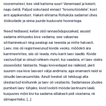
noorematest, kes viidi kaitsma suurt Venemaad ja keisrit,
nagu öeldi. Paljud sokutasid ennast “kroonutöödele”, kust
anti ajapikendust. Hakati ehitama Rohuküla sadamat ühes
töökodade ja sinna juurde kuuluvate hoonetega.
Need hiidlased, kellel olid rannasõidupurjekad, asusid
sadama ehituseks kive vedama, see vabastas
sõttaminekust ning pealegi sai teenida ja mitte halvasti.
Laev, mis oli registreerunud kivide veoks, mõõdeti ära
kantmeetrites, siis oli teada, mitu kanti laev laadib. Kivide
vastuvõtjal ei olnud rohkem muret, kui vaadata, et laev oleks
sissesõidul täislastis. Nagu kivivedajad ise rääkisid, jäeti
suurem osa kive laevast välja andmata, aga enamasti neid ei
olnudki laevaruumitäis. Ainult keskel oli tekiluugi alla
üleslaotud kivihunnik ja laev oli vesilastis. Sadamasse jõudes
pumbati laev tühjaks, kivid loobiti mööda lastiruumi laiali,
kusjuures mõni kivi ka sadama sillakasti pidi visatama, nii
silmapetteks. […]