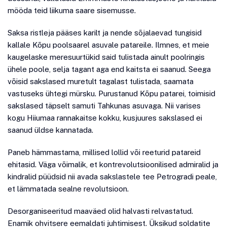
mööda teid liikuma saare sisemusse.
Saksa ristleja pääses karilt ja nende sõjalaevad tungisid
kallale Kõpu poolsaarel asuvale patareile. Ilmnes, et meie
kaugelaske meresuurtükid said tulistada ainult poolringis
ühele poole, selja tagant aga end kaitsta ei saanud. Seega
võisid sakslased muretult tagalast tulistada, saamata
vastuseks ühtegi mürsku. Purustanud Kõpu patarei, toimisid
sakslased täpselt samuti Tahkunas asuvaga. Nii varises
kogu Hiiumaa rannakaitse kokku, kusjuures sakslased ei
saanud üldse kannatada.
Paneb hämmastama, millised lollid või reeturid patareid
ehitasid. Väga võimalik, et kontrevolutsioonilised admiralid ja
kindralid püüdsid nii avada sakslastele tee Petrogradi peale,
et lämmatada sealne revolutsioon.
Desorganiseeritud maaväed olid halvasti relvastatud.
Enamik ohvitsere eemaldati juhtimisest. Üksikud soldatite