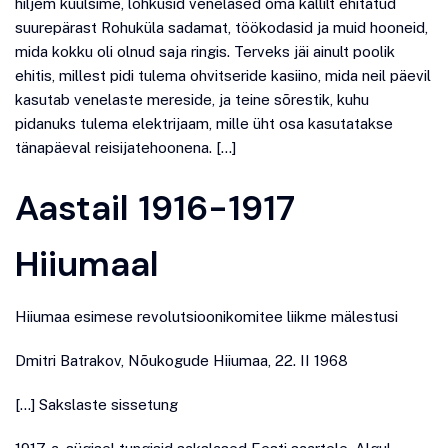
hiljem kuulsime, lõhkusid venelased oma kallilt ehitatud
suurepärast Rohuküla sadamat, töökodasid ja muid hooneid,
mida kokku oli olnud saja ringis. Terveks jäi ainult poolik
ehitis, millest pidi tulema ohvitseride kasiino, mida neil päevil
kasutab venelaste mereside, ja teine sõrestik, kuhu
pidanuks tulema elektrijaam, mille üht osa kasutatakse
tänapäeval reisijatehoonena. […]
Aastail 1916-1917
Hiiumaal
Hiiumaa esimese revolutsioonikomitee liikme mälestusi
Dmitri Batrakov, Nõukogude Hiiumaa, 22. II 1968
[…] Sakslaste sissetung