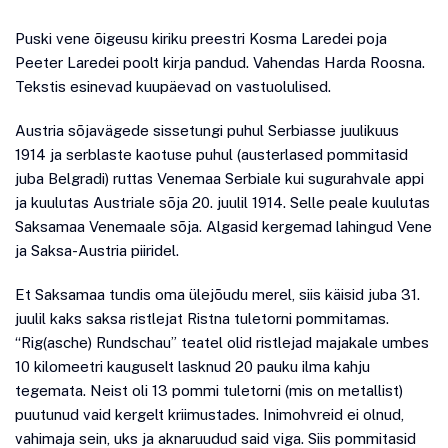
Puski vene õigeusu kiriku preestri Kosma Laredei poja
Peeter Laredei poolt kirja pandud. Vahendas Harda Roosna.
Tekstis esinevad kuupäevad on vastuolulised.
Austria sõjavägede sissetungi puhul Serbiasse juulikuus
1914 ja serblaste kaotuse puhul (austerlased pommitasid
juba Belgradi) ruttas Venemaa Serbiale kui sugurahvale appi
ja kuulutas Austriale sõja 20. juulil 1914. Selle peale kuulutas
Saksamaa Venemaale sõja. Algasid kergemad lahingud Vene
ja Saksa-Austria piiridel.
Et Saksamaa tundis oma ülejõudu merel, siis käisid juba 31.
juulil kaks saksa ristlejat Ristna tuletorni pommitamas.
“Rig(asche) Rundschau” teatel olid ristlejad majakale umbes
10 kilomeetri kauguselt lasknud 20 pauku ilma kahju
tegemata. Neist oli 13 pommi tuletorni (mis on metallist)
puutunud vaid kergelt kriimustades. Inimohvreid ei olnud,
vahimaja sein, uks ja aknaruudud said viga. Siis pommitasid