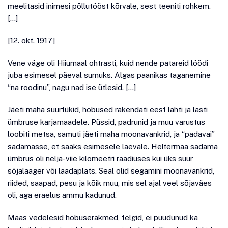
meelitasid inimesi põllutööst kõrvale, sest teeniti rohkem.
[…]
[12. okt. 1917]
Vene väge oli Hiiumaal ohtrasti, kuid nende patareid löödi
juba esimesel päeval surnuks. Algas paanikas taganemine
“na roodinu”, nagu nad ise ütlesid. […]
Jäeti maha suurtükid, hobused rakendati eest lahti ja lasti
ümbruse karjamaadele. Püssid, padrunid ja muu varustus
loobiti metsa, samuti jäeti maha moonavankrid, ja “padavai”
sadamasse, et saaks esimesele laevale. Heltermaa sadama
ümbrus oli nelja-viie kilomeetri raadiuses kui üks suur
sõjalaager või laadaplats. Seal olid segamini moonavankrid,
riided, saapad, pesu ja kõik muu, mis sel ajal veel sõjaväes
oli, aga eraelus ammu kadunud.
Maas vedelesid hobuserakmed, telgid, ei puudunud ka