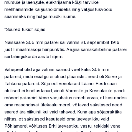
mürsule ja laengule, elektrijaama kõigi tarvilike
mehhanismide käigushoidmiseks ning valgustusvoolu
saamiseks ning hulga muidki ruume.
“Suured tükid” sõjas
Naissaare 305 mm patarei sai valmis 21. septembril 1916 –
just I maailmasõja haripunktis. Aegna samakaliibriline patarei
sai lahingukorda aasta hiljem.
Vahepeal olid aga valmis saanud veel kaks 305 mm
patareid, mida esialgu ei olnud plaaniski – need oli Sõrve ja
Tahkuna patareid. Sõja eel venelased Lääne-Eesti saari
oluliselt ei kindlustanud, ainult Vormsile ja Kessulaiule pandi
mõned patareid. Vene väejuhatus nimelt arvas, et kasutades
oma masendavat ülekaalu merel, võtavad sakslased need
saared ära niikuinii, kui vaid tahavad. Kuna aga sõjapraktika
näitas, et sakslased kasutasid oma laevastikku vaid
Põhjamerel võitluses Briti laevastiku, vastu, tekkiski vene