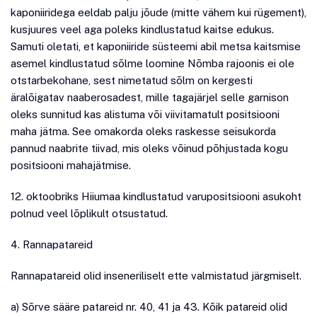
kaponiiridega eeldab palju jõude (mitte vähem kui rügement),
kusjuures veel aga poleks kindlustatud kaitse edukus.
Samuti oletati, et kaponiiride süsteemi abil metsa kaitsmise
asemel kindlustatud sõlme loomine Nõmba rajoonis ei ole
otstarbekohane, sest nimetatud sõlm on kergesti
äralõigatav naaberosadest, mille tagajärjel selle garnison
oleks sunnitud kas alistuma või viivitamatult positsiooni
maha jätma. See omakorda oleks raskesse seisukorda
pannud naabrite tiivad, mis oleks võinud põhjustada kogu
positsiooni mahajätmise.
12. oktoobriks Hiiumaa kindlustatud varupositsiooni asukoht
polnud veel lõplikult otsustatud.
4. Rannapatareid
Rannapatareid olid inseneriliselt ette valmistatud järgmiselt.
a) Sõrve sääre patareid nr. 40, 41 ja 43. Kõik patareid olid