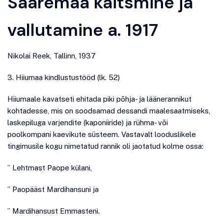
Saaremaa kaitsmine ja
vallutamine a. 1917
Nikolai Reek, Tallinn, 1937
3. Hiiumaa kindlustustööd (lk. 52)
Hiiumaale kavatseti ehitada piki põhja- ja läänerannikut
kohtadesse, mis on soodsamad dessandi maalesaatmiseks,
laskepiluga varjendite (kaponiiride) ja rühma- või
poolkompani kaevikute süsteem. Vastavalt looduslikele
tingimusile kogu nimetatud rannik oli jaotatud kolme ossa:
” Lehtmast Paope külani,
” Paopääst Mardihansuni ja
” Mardihansust Emmasteni.