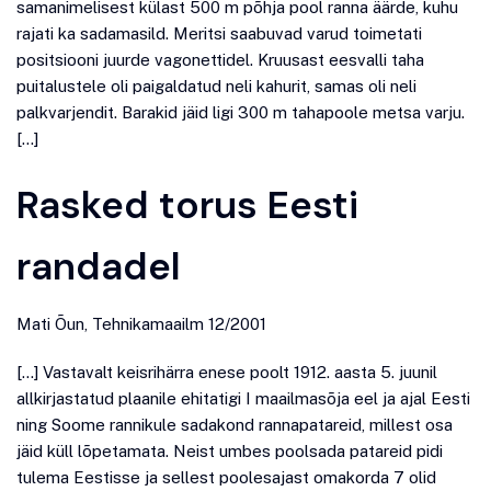
samanimelisest külast 500 m põhja pool ranna äärde, kuhu
rajati ka sadamasild. Meritsi saabuvad varud toimetati
positsiooni juurde vagonettidel. Kruusast eesvalli taha
puitalustele oli paigaldatud neli kahurit, samas oli neli
palkvarjendit. Barakid jäid ligi 300 m tahapoole metsa varju.
[…]
Rasked torus Eesti
randadel
Mati Õun, Tehnikamaailm 12/2001
[…] Vastavalt keisrihärra enese poolt 1912. aasta 5. juunil
allkirjastatud plaanile ehitatigi I maailmasõja eel ja ajal Eesti
ning Soome rannikule sadakond rannapatareid, millest osa
jäid küll lõpetamata. Neist umbes poolsada patareid pidi
tulema Eestisse ja sellest poolesajast omakorda 7 olid