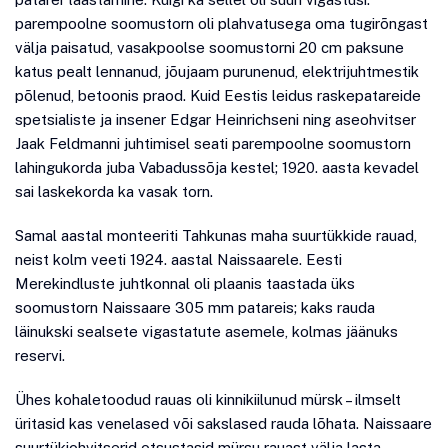
parempoolne soomustorn oli plahvatusega oma tugirõngast
välja paisatud, vasakpoolse soomustorni 20 cm paksune
katus pealt lennanud, jõujaam purunenud, elektrijuhtmestik
põlenud, betoonis praod. Kuid Eestis leidus raskepatareide
spetsialiste ja insener Edgar Heinrichseni ning aseohvitser
Jaak Feldmanni juhtimisel seati parempoolne soomustorn
lahingukorda juba Vabadussõja kestel; 1920. aasta kevadel
sai laskekorda ka vasak torn.
Samal aastal monteeriti Tahkunas maha suurtükkide rauad,
neist kolm veeti 1924. aastal Naissaarele. Eesti
Merekindluste juhtkonnal oli plaanis taastada üks
soomustorn Naissaare 305 mm patareis; kaks rauda
läinukski sealsete vigastatute asemele, kolmas jäänuks
reservi.
Ühes kohaletoodud rauas oli kinnikiilunud mürsk – ilmselt
üritasid kas venelased või sakslased rauda lõhata. Naissaare
suurtükiohvitserid otsustasid mürsu rauast välja lasta.