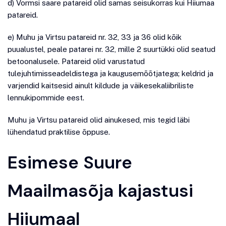
d) Vormsi saare patareid olid samas seisukorras kui Hiiumaa
patareid.
e) Muhu ja Virtsu patareid nr. 32, 33 ja 36 olid kõik
puualustel, peale patarei nr. 32, mille 2 suurtükki olid seatud
betoonalusele. Patareid olid varustatud
tulejuhtimisseadeldistega ja kaugusemõõtjatega; keldrid ja
varjendid kaitsesid ainult kildude ja väikesekaliibriliste
lennukipommide eest.
Muhu ja Virtsu patareid olid ainukesed, mis tegid läbi
lühendatud praktilise õppuse.
Esimese Suure
Maailmasõja kajastusi
Hiiumaal