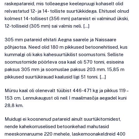
raskepatareid, mis tolleaegse keelepruugi kohaselt olid
relvastatud 12- ja 14- tolliste suurtükkidega. Ehitusel olnud
kolmest 14-tollisest (356 mm) patareist ei valminud ükski,
12-tolliseid (305 mm) sai valmis neli. […]
305 mm patareid ehitati Aegna saarele ja Naissaare
põhjaotsa. Need olid 180 m pikkused betoonehitised, kus
kummalgi oli kaks kahesuurtükilist soomustorni. Selliste
soomustornide pöörleva osa kaal oli 570 tonni, esiseina
paksus 305 mm ja soomuslae paksus 203 mm. 15,85 m
pikkused suurtükirauad kaalusid ligi 51 tonni. […]
Mürsu kaal oli olenevalt tüübist 446-471 kg ja pikkus 119 –
153 cm. Lennukaugust oli neil I maailmasõja aegadel kuni
28,8 km.
Muidugi ei koosnenud patareid ainult suurtükitornidest,
nende kahekorruselised betoonkehad mahutasid
meeskonnaruume 220 mehele, laskemoonakeldreid 400