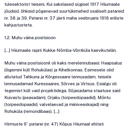
tulesektorist teiseni. Kui sakslased sügisel 1917 Hiiumaale
jõudsid, õhkisid põgenevad suurtükimehed osaliselt patareid
nr. 38 ja 39. Patarei nr. 37 jäeti maha veebruaris 1918 eriliste
kahjustusteta.
1.2. Muhu väina positsioon
[…] Hiiumaale rajati Kukka-Nõmba-Võntküla kaevikuteliin.
Muhu väina positsioonil oli kaks merelennubaasi: Haapsalus
(õigemini küll Rohukülas) ja Kihelkonnas. Esimesele olid
allutatud Tahkuna ja Kõrgessaare lennusadam, teisele
lennusadamad Kuressaares, Sõrves ja Virtsus. Esialgu oli
tegemist küll vaid projektidega. Sõjasadama staatuse said
Kuivastu (peasadam), Orjaku (torpeedopaadid), Mõntu
(torpeedopaadid, valvelaevad ja miiniveeskajad) ning
Rohuküla (remondibaas). […]
Hirmuste 6” patarei (nr. 47) Kõpus Hiiumaal ehitati