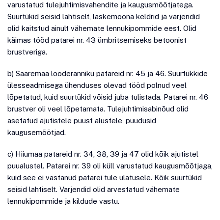
varustatud tulejuhtimisvahendite ja kaugusmõõtjatega.
Suurtükid seisid lahtiselt, laskemoona keldrid ja varjendid
olid kaitstud ainult vähemate lennukipommide eest. Olid
käimas tööd patarei nr. 43 ümbritsemiseks betoonist
brustveriga.
b) Saaremaa looderanniku patareid nr. 45 ja 46. Suurtükkide
ülesseadmisega ühenduses olevad tööd polnud veel
lõpetatud, kuid suurtükid võisid juba tulistada. Patarei nr. 46
brustver oli veel lõpetamata. Tulejuhtimisabinõud olid
asetatud ajutistele puust alustele, puudusid
kaugusemõõtjad.
c) Hiiumaa patareid nr. 34, 38, 39 ja 47 olid kõik ajutistel
puualustel. Patarei nr. 39 oli küll varustatud kaugusmõõtjaga,
kuid see ei vastanud patarei tule ulatusele. Kõik suurtükid
seisid lahtiselt. Varjendid olid arvestatud vähemate
lennukipommide ja kildude vastu.