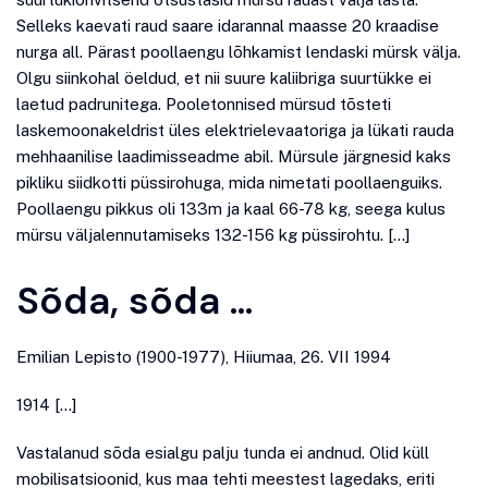
Selleks kaevati raud saare idarannal maasse 20 kraadise
nurga all. Pärast poollaengu lõhkamist lendaski mürsk välja.
Olgu siinkohal öeldud, et nii suure kaliibriga suurtükke ei
laetud padrunitega. Pooletonnised mürsud tõsteti
laskemoonakeldrist üles elektrielevaatoriga ja lükati rauda
mehhaanilise laadimisseadme abil. Mürsule järgnesid kaks
pikliku siidkotti püssirohuga, mida nimetati poollaenguiks.
Poollaengu pikkus oli 133m ja kaal 66-78 kg, seega kulus
mürsu väljalennutamiseks 132-156 kg püssirohtu. […]
Sõda, sõda …
Emilian Lepisto (1900-1977), Hiiumaa, 26. VII 1994
1914 […]
Vastalanud sõda esialgu palju tunda ei andnud. Olid küll
mobilisatsioonid, kus maa tehti meestest lagedaks, eriti