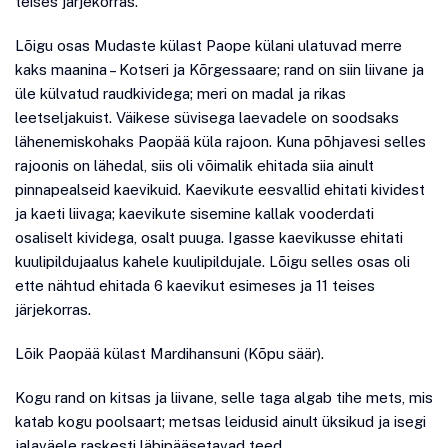
teises järjekorras.
Lõigu osas Mudaste külast Paope külani ulatuvad merre
kaks maanina – Kotseri ja Kõrgessaare; rand on siin liivane ja
üle külvatud raudkividega; meri on madal ja rikas
leetseljakuist. Väikese süvisega laevadele on soodsaks
lähenemiskohaks Paopää küla rajoon. Kuna põhjavesi selles
rajoonis on lähedal, siis oli võimalik ehitada siia ainult
pinnapealseid kaevikuid. Kaevikute eesvallid ehitati kividest
ja kaeti liivaga; kaevikute sisemine kallak vooderdati
osaliselt kividega, osalt puuga. Igasse kaevikusse ehitati
kuulipildujaalus kahele kuulipildujale. Lõigu selles osas oli
ette nähtud ehitada 6 kaevikut esimeses ja 11 teises
järjekorras.
Lõik Paopää külast Mardihansuni (Kõpu säär).
Kogu rand on kitsas ja liivane, selle taga algab tihe mets, mis
katab kogu poolsaart; metsas leidusid ainult üksikud ja isegi
jalaväele raskesti läbipääsetavad teed.