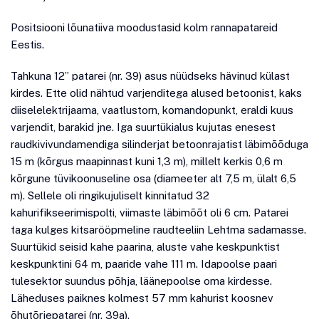
Positsiooni lõunatiiva moodustasid kolm rannapatareid
Eestis.
Tahkuna 12” patarei (nr. 39) asus nüüdseks hävinud külast
kirdes. Ette olid nähtud varjenditega alused betoonist, kaks
diiselelektrijaama, vaatlustorn, komandopunkt, eraldi kuus
varjendit, barakid jne. Iga suurtükialus kujutas enesest
raudkivivundamendiga silinderjat betoonrajatist läbimõõduga
15 m (kõrgus maapinnast kuni 1,3 m), millelt kerkis 0,6 m
kõrgune tüvikoonuseline osa (diameeter alt 7,5 m, ülalt 6,5
m). Sellele oli ringikujuliselt kinnitatud 32
kahurifikseerimispolti, viimaste läbimõõt oli 6 cm. Patarei
taga kulges kitsarööpmeline raudteeliin Lehtma sadamasse.
Suurtükid seisid kahe paarina, aluste vahe keskpunktist
keskpunktini 64 m, paaride vahe 111 m. Idapoolse paari
tulesektor suundus põhja, läänepoolse oma kirdesse.
Läheduses paiknes kolmest 57 mm kahurist koosnev
õhutõrjepatarei (nr. 39a).