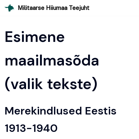
Skip
Militaarse Hiiumaa Teejuht
to
content
Esimene
maailmasõda
(valik tekste)
Merekindlused Eestis
1913-1940