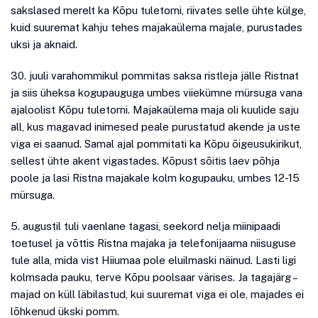
sakslased merelt ka Kõpu tuletorni, riivates selle ühte külge,
kuid suuremat kahju tehes majakaülema majale, purustades
uksi ja aknaid.
30. juuli varahommikul pommitas saksa ristleja jälle Ristnat
ja siis üheksa kogupauguga umbes viiekümne mürsuga vana
ajaloolist Kõpu tuletorni. Majakaülema maja oli kuulide saju
all, kus magavad inimesed peale purustatud akende ja uste
viga ei saanud. Samal ajal pommitati ka Kõpu õigeusukirikut,
sellest ühte akent vigastades. Kõpust sõitis laev põhja
poole ja lasi Ristna majakale kolm kogupauku, umbes 12-15
mürsuga.
5. augustil tuli vaenlane tagasi, seekord nelja miinipaadi
toetusel ja võttis Ristna majaka ja telefonijaama niisuguse
tule alla, mida vist Hiiumaa pole eluilmaski näinud. Lasti ligi
kolmsada pauku, terve Kõpu poolsaar värises. Ja tagajärg –
majad on küll läbilastud, kui suuremat viga ei ole, majades ei
lõhkenud ükski pomm.