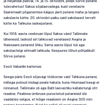
ja neljandal päeval, 14. ja 15. oktoobril, pidas Sõrve patarei
tulevahetust Saksa sõjalaevadega, kuid venelaste
Saaremaalt põgenemise käigus jäeti patarei maha ja langes
sakslaste kätte. 20. oktoobri paiku said sakslased tervelt
kätte ka Tahkuna raskepatarei.
Kui 1918. aasta veebruari lõpul Saksa väed Tallinnale
lähenesid, lasksid siit lahkuvad venelased Aegna ja
Naissaare patareid õhku. Sama aasta lõpul tuli aga
sakslastelgi siitmailt lahkuda. Seejuures lõhuti põhjalikult
Sõrve patarei.
Eesti Vabariiki kaitsmas
Seega päris Eesti sõjavägi töökorras vaid Tahkuna patarei,
millega polnud midagi peale hakata, kuna Hiiumaad keegi ei
rünnanud. Tallinnale oli aga Balti laevastiku kallaletungi oht
reaalne. Pealinna ümbruse purustatud patareisid üle
vaadates selgus, et kõige reaalsem on Aegna 305 mm
patarei taastamine. Kuigi ka sellel oli suuri vigastusi: